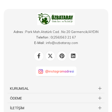
Adres :
Park Mah.Atatürk Cad. .No:20 Germencik/AYDIN
Telefon :
0(256)563 21 67
E-Mail :
info@ozbataray.com
@instagramadresi
KURUMSAL
ÖDEME
İLETİŞİM